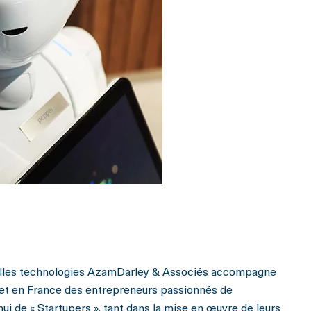
elles technologies AzamDarley & Associés accompagne
net en France des entrepreneurs passionnés de
hui de « Startupers », tant dans la mise en œuvre de leurs