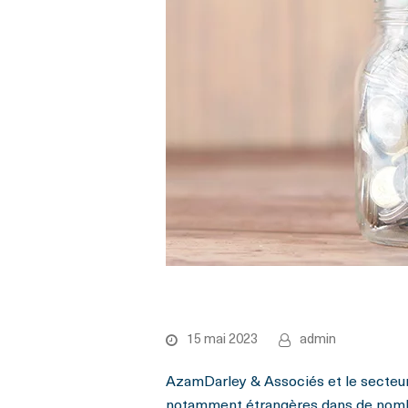
Banque
15 mai 2023
admin
AzamDarley & Associés et le secteu
notamment étrangères dans de nombre