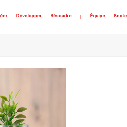
éer
Développer
Résoudre
Équipe
Secte
|